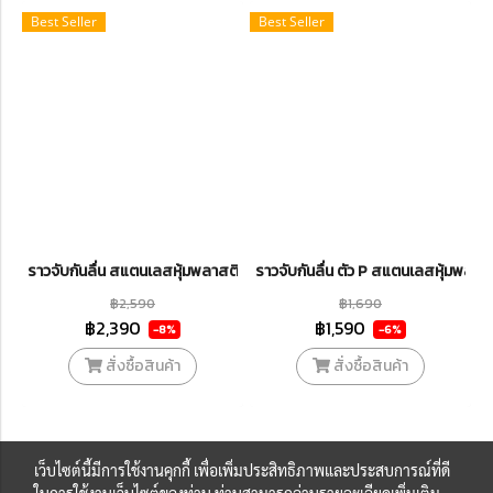
Best Seller
Best Seller
ราวจับกันลื่น สแตนเลสหุ้มพลาสติก สีขาว พับขึ้นลงได้ รุ่น BH-014
ราวจับกันลื่น ตัว P สแตนเลสหุ้มพลาสต
฿2,590
฿1,690
฿2,390
฿1,590
-8%
-6%
สั่งซื้อสินค้า
สั่งซื้อสินค้า
เว็บไซต์นี้มีการใช้งานคุกกี้ เพื่อเพิ่มประสิทธิภาพและประสบการณ์ที่ดี