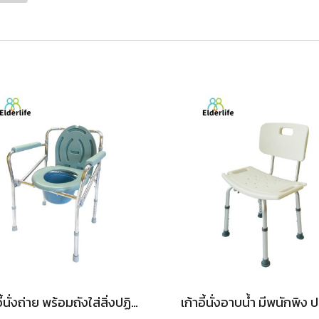
เก้าอี้นั่งถ่าย พร้อมถังใส่สิ่งปฏิกูล ปรับระดับความสูง และพับได้ รุ่น BH-028-1