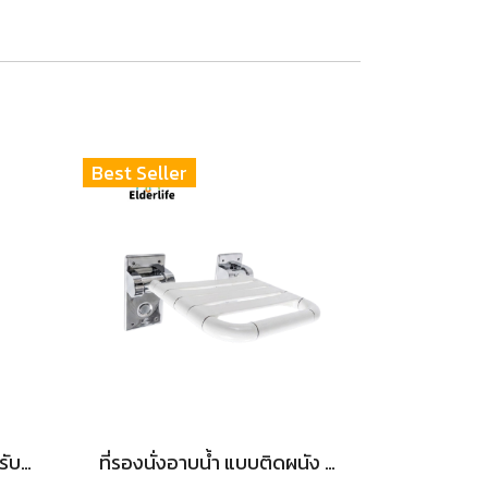
Best Seller
เก้าอี้นั่งอาบน้ำ มีพนักพิง ปรับระดับความสูงได้ รุ่น BH-023
ที่รองนั่งอาบน้ำ แบบติดผนัง สแตนเลสหุ้มพลาสติก สีขาว พับขึ้น-ลงได้ รุ่น BH-007