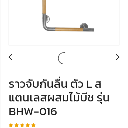
ราวจับกันลื่น ตัว L ส
แตนเลสผสมไม้บีช รุ่น
BHW-016