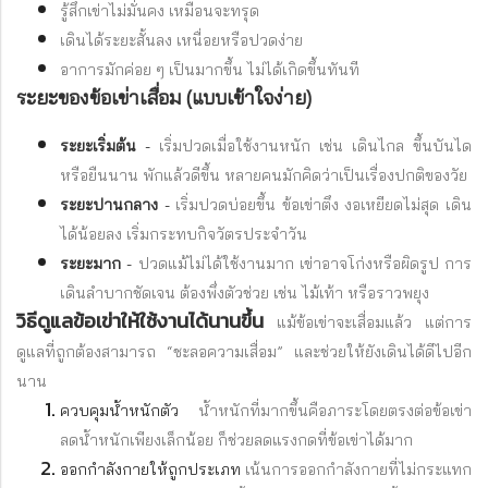
รู้สึกเข่าไม่มั่นคง เหมือนจะทรุด
เดินได้ระยะสั้นลง เหนื่อยหรือปวดง่าย
อาการมักค่อย ๆ เป็นมากขึ้น ไม่ได้เกิดขึ้นทันที
ระยะของข้อเข่าเสื่อม (แบบเข้าใจง่าย)
ระยะเริ่มต้น
-
เริ่มปวดเมื่อใช้งานหนัก เช่น เดินไกล ขึ้นบันได
หรือยืนนาน พักแล้วดีขึ้น หลายคนมักคิดว่าเป็นเรื่องปกติของวัย
ระยะปานกลาง
-
เริ่มปวดบ่อยขึ้น ข้อเข่าตึง งอเหยียดไม่สุด เดิน
ได้น้อยลง เริ่มกระทบกิจวัตรประจำวัน
ระยะมาก
-
ปวดแม้ไม่ได้ใช้งานมาก เข่าอาจโก่งหรือผิดรูป การ
เดินลำบากชัดเจน ต้องพึ่งตัวช่วย เช่น ไม้เท้า หรือราวพยุง
วิธีดูแลข้อเข่าให้ใช้งานได้นานขึ้น
แม้ข้อเข่าจะเสื่อมแล้ว แต่การ
ดูแลที่ถูกต้องสามารถ “ชะลอความเสื่อม” และช่วยให้ยังเดินได้ดีไปอีก
นาน
ควบคุมน้ำหนักตัว
น้ำหนักที่มากขึ้นคือภาระโดยตรงต่อข้อเข่า
ลดน้ำหนักเพียงเล็กน้อย ก็ช่วยลดแรงกดที่ข้อเข่าได้มาก
ออกกำลังกายให้ถูกประเภท
เน้นการออกกำลังกายที่ไม่กระแทก